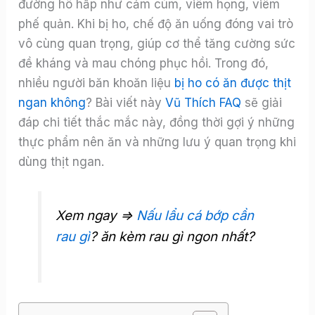
đường hô hấp như cảm cúm, viêm họng, viêm
phế quản. Khi bị ho, chế độ ăn uống đóng vai trò
vô cùng quan trọng, giúp cơ thể tăng cường sức
đề kháng và mau chóng phục hồi. Trong đó,
nhiều người băn khoăn liệu
bị ho có ăn được thịt
ngan không
? Bài viết này
Vũ Thích FAQ
sẽ giải
đáp chi tiết thắc mắc này, đồng thời gợi ý những
thực phẩm nên ăn và những lưu ý quan trọng khi
dùng thịt ngan.
Xem ngay =>
Nấu lẩu cá bớp cần
rau gì
? ăn kèm rau gì ngon nhất?